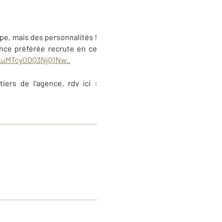
ype, mais des personnalités !
ence préférée recrute en ce
jkuMTcyODQ3NjQ1Nw..
ers de l’agence, rdv ici :