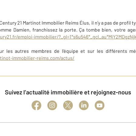
ntury 21 Martinot Immobilier Reims Élus, il n’y a pas de profil t
comme Damien, franchissez la porte. Ça tombe bien, votre ag
ury21.fr/emploi-immobilier/?_gl=1*s6u546*_gcl_au*MjY2MDgzN
r les autres membres de l’équipe et sur les différents méti
tinot-immobilier-reims.com/actus/
Suivez l’actualité immobilière et rejoignez-nous