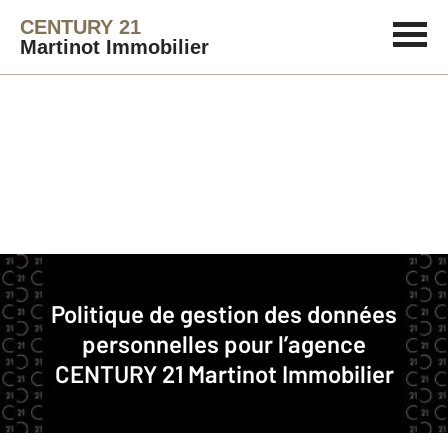
CENTURY 21
Martinot Immobilier
Immobilier
Politique de gestion des données
Politique de gestion des données personnelles pour l’agence CENTURY 21
personnelles pour l’agence
Martinot Immobilier
CENTURY 21 Martinot Immobilier
CENTURY 21 Martinot Immobilier est une agence
immobilière franchisée membre du réseau de franchise
CENTURY 21.