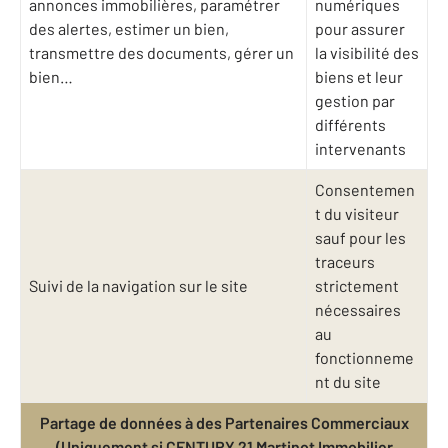
annonces immobilières, paramétrer
numériques
des alertes, estimer un bien,
pour assurer
transmettre des documents, gérer un
la visibilité des
bien…
biens et leur
gestion par
différents
intervenants
Consentemen
t du visiteur
sauf pour les
traceurs
Suivi de la navigation sur le site
strictement
nécessaires
au
fonctionneme
nt du site
Partage de données à des Partenaires Commerciaux
(Uniquement si CENTURY 21 Martinot Immobilier