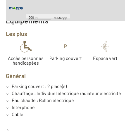
Année construction : 1990
500 m
©
Mappy
Équipements
Les plus
P
Accès personnes
Parking couvert
Espace vert
handicapées
Général
Parking couvert : 2 place(s)
Chauffage : Individuel électrique radiateur electricité
Eau chaude : Ballon électrique
Interphone
Cable