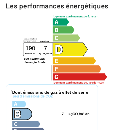
Les performances énergétiques
logement extrêmement performant
consommation
(énergie primaire)
émissions
190
7
2
2
kWh/m
.an
kg CO
/m
.an
2
100 kWh/m²/an
d'énergie finale
logement extrêmement peu performant
Dont émissions de gaz à effet de serre
*
peu d'émissions de CO2
7
kgCO
/m
.an
2
2