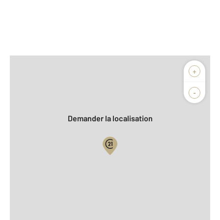
Afficher sur la carte :
+
Agence
Biens vendus
-
Demander la localisation
Vue globale
2
Surface totale : 70,9 m
2
Surface habitable : 70,6 m
Étage : Rez-de-chaussée
Nombre de pièces : 3
[Voir le détail]