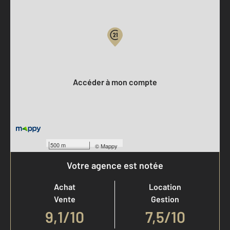
Parlons de vous, parlons biens
Votre compte :
Accéder à mon compte
500 m
©
Mappy
Votre agence est notée
Achat
Location
Vente
Gestion
9,1
/
10
7,5/10