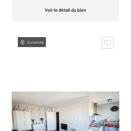
Voir le détail du bien
Exclusivité
REIMS 51
2
28,60 m
, 1 pièce
Ref : 17594
Appartement T1 à louer
550 €