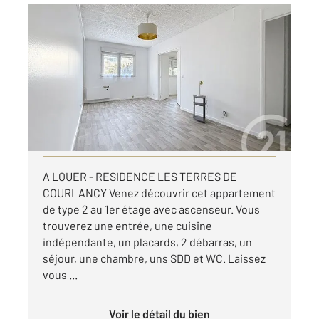
REIMS 51
2
59,54 m
, 2 pièces
Ref : 17549
Appartement T2 à louer
780 €
par mois charges comprises
Visiter le site dédié
A LOUER - RESIDENCE LES TERRES DE
COURLANCY Venez découvrir cet appartement
de type 2 au 1er étage avec ascenseur. Vous
trouverez une entrée, une cuisine
indépendante, un placards, 2 débarras, un
séjour, une chambre, uns SDD et WC. Laissez
vous ...
Voir le détail du bien