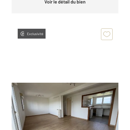
Voir le détail du bien
Exclusivité
REIMS 51
2
64 m
, 3 pièces
Ref : 17462
Appartement F3 à louer
740 €
par mois charges comprises