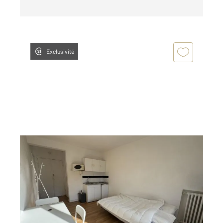
Exclusivité
REIMS 51
2
18,40 m
, 1 pièce
Ref : 17557
Appartement F1 à louer
540 €
par mois charges comprises