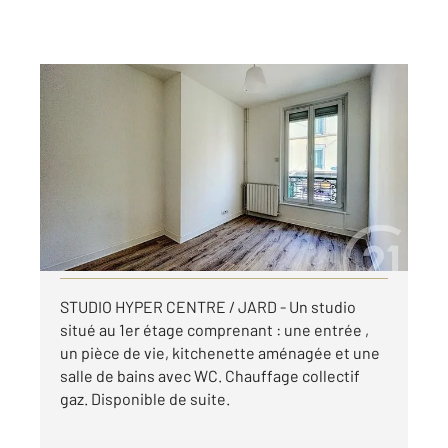
REIMS 51
2
15,10 m
, 1 pièce
Ref : 17499
Appartement F1 à louer
430 €
par mois charges comprises
Visiter le site dédié
STUDIO HYPER CENTRE / JARD - Un studio
situé au 1er étage comprenant : une entrée ,
un pièce de vie, kitchenette aménagée et une
salle de bains avec WC. Chauffage collectif
gaz. Disponible de suite.