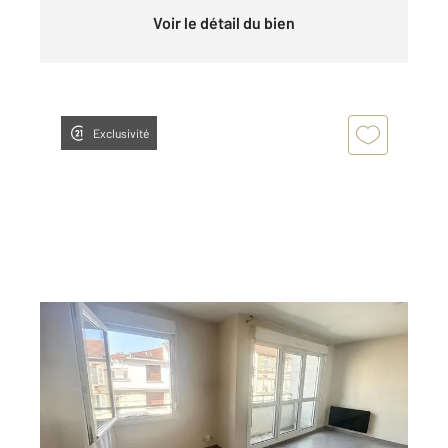
Voir le détail du bien
Exclusivité
REIMS 51
2
27,49 m
, 1 pièce
Ref : 17375
Appartement F1 à louer
570 €