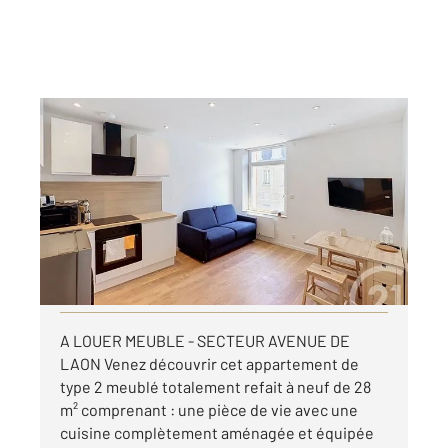
REIMS 51
2
27,77 m
, 2 pièces
Ref : 17585
Appartement T2 à louer
640 €
par mois charges comprises
Visiter le site dédié
A LOUER MEUBLE - SECTEUR AVENUE DE
LAON Venez découvrir cet appartement de
type 2 meublé totalement refait à neuf de 28
m² comprenant : une pièce de vie avec une
cuisine complètement aménagée et équipée