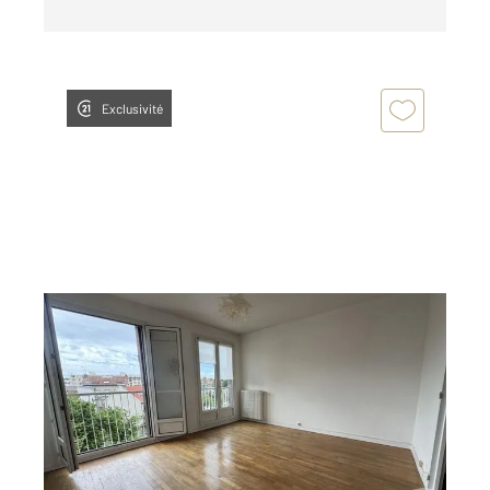
Exclusivité
REIMS 51
2
68,20 m
, 3 pièces
Ref : 17525
Appartement F3 à louer
850 €
par mois charges comprises