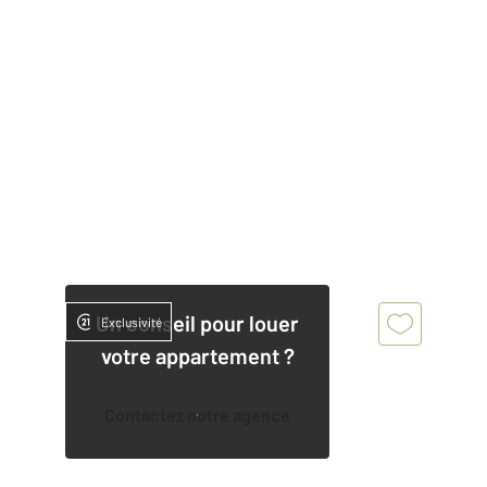
Un conseil pour louer
Exclusivité
votre appartement ?
Contactez notre agence