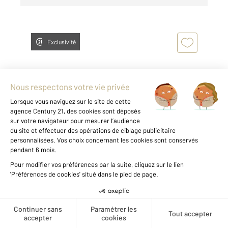
Exclusivité
REIMS 51
2
110,57 m
, 5 pièces
Ref : 17503
Appartement T5 à louer
1 390 €
par mois charges comprises
Créer une alerte
Visiter le site dédié