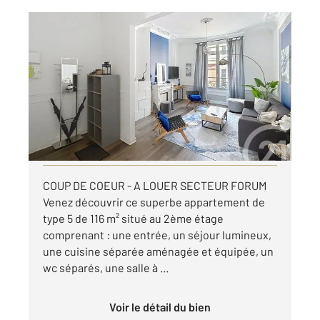
REIMS 51
2
116,91 m
, 5 pièces
Ref : 17563
Appartement T5 à louer
1 500 €
par mois charges comprises
Visiter le site dédié
COUP DE COEUR - A LOUER SECTEUR FORUM
Venez découvrir ce superbe appartement de
type 5 de 116 m² situé au 2ème étage
comprenant : une entrée, un séjour lumineux,
une cuisine séparée aménagée et équipée, un
wc séparés, une salle à ...
Voir le détail du bien