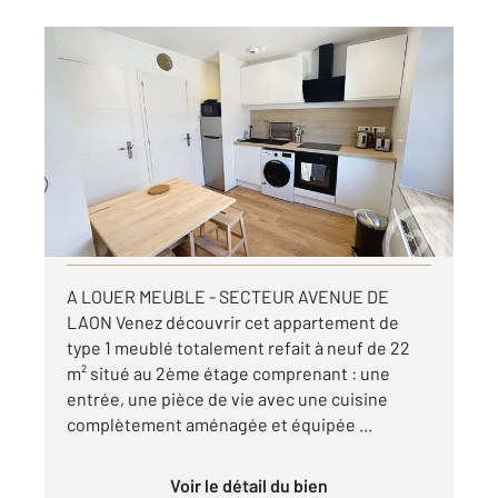
REIMS 51
2
21,95 m
, 1 pièce
Ref : 17584
Appartement T1 à louer
580 €
par mois charges comprises
Visiter le site dédié
A LOUER MEUBLE - SECTEUR AVENUE DE
LAON Venez découvrir cet appartement de
type 1 meublé totalement refait à neuf de 22
m² situé au 2ème étage comprenant : une
entrée, une pièce de vie avec une cuisine
complètement aménagée et équipée ...
Voir le détail du bien