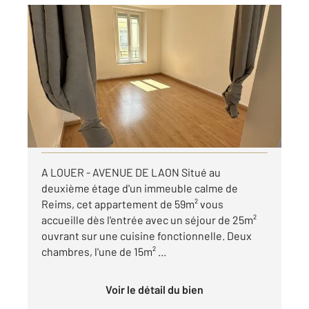
REIMS 51
2
58,72 m
, 3 pièces
Ref : 17537
Appartement F3 à louer
750 €
par mois charges comprises
Visiter le site dédié
A LOUER - AVENUE DE LAON Situé au
deuxième étage d'un immeuble calme de
Reims, cet appartement de 59m² vous
accueille dès l'entrée avec un séjour de 25m²
ouvrant sur une cuisine fonctionnelle. Deux
chambres, l'une de 15m² ...
Voir le détail du bien