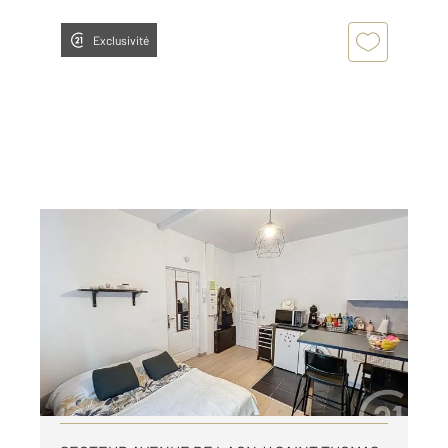
Exclusivité
REIMS 51
2
19,10 m
, 1 pièce
Ref : 17595
Appartement Studio à louer
525 €
par mois charges comprises
Visiter le site dédié