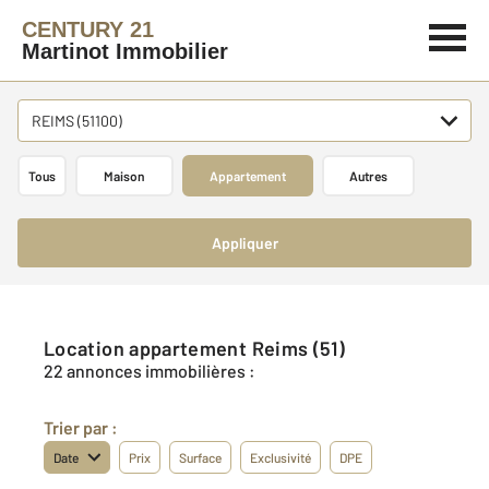
CENTURY 21
Martinot Immobilier
REIMS (51100)
Tous
Maison
Appartement
Autres
Appliquer
Location appartement Reims (51)
22 annonces immobilières :
Trier par :
Date
Prix
Surface
Exclusivité
DPE