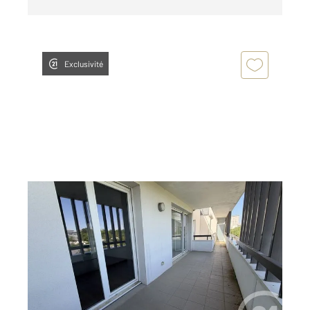
Exclusivité
REIMS 51
2
59,52 m
, 2 pièces
Ref : 17190
Appartement F2 à louer
786,55 €
par mois charges comprises
Visiter le site dédié