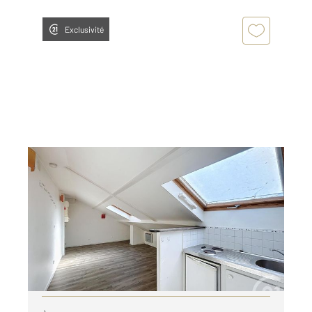
Exclusivité
REIMS 51
2
14,87 m
, 1 pièce
Ref : 16498
Appartement Studio à louer
414 €
par mois charges comprises
Visiter le site dédié