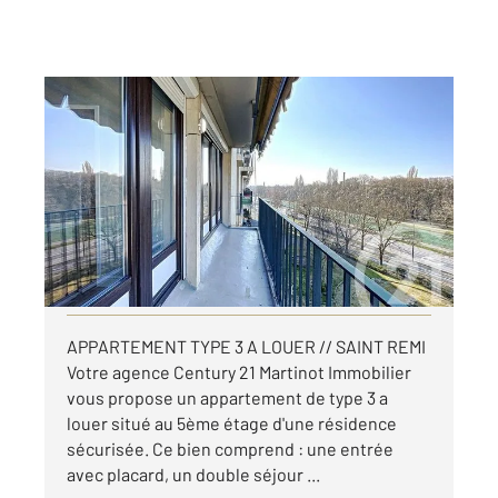
REIMS 51
2
75,64 m
, 3 pièces
Ref : 17588
Appartement F3 à louer
916 €
par mois charges comprises
Visiter le site dédié
APPARTEMENT TYPE 3 A LOUER // SAINT REMI
Votre agence Century 21 Martinot Immobilier
vous propose un appartement de type 3 a
louer situé au 5ème étage d'une résidence
sécurisée. Ce bien comprend : une entrée
avec placard, un double séjour ...