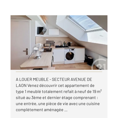
REIMS 51
2
14,10 m
, 1 pièce
Ref : 17583
Appartement T1 à louer
510 €
par mois charges comprises
Visiter le site dédié
A LOUER MEUBLE - SECTEUR AVENUE DE
LAON Venez découvrir cet appartement de
type 1 meublé totalement refait à neuf de 19 m²
situé au 3ème et dernier étage comprenant :
une entrée, une pièce de vie avec une cuisine
complètement aménagée ...