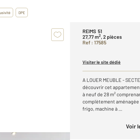
usivité
DPE
REIMS 51
2
27,77 m
, 2 pièces
Ref : 17585
Visiter le site dédié
A LOUER MEUBLE - SECT
découvrir cet appartement
à neuf de 28 m² comprenan
complètement aménagée et
frigo, machine à ...
Voir 