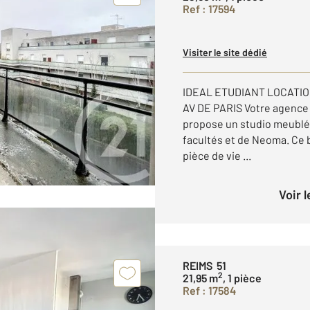
Ref : 17594
Visiter le site dédié
IDEAL ETUDIANT LOCATIO
AV DE PARIS Votre agence 
propose un studio meublé s
facultés et de Neoma. Ce 
pièce de vie ...
Voir 
REIMS 51
2
21,95 m
, 1 pièce
Ref : 17584