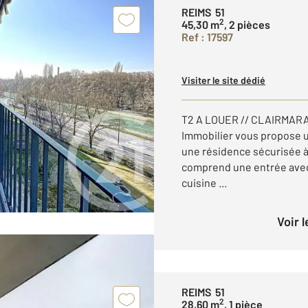
REIMS 51
2
45,30 m
, 2 pièces
Ref : 17597
Visiter le site dédié
T2 A LOUER // CLAIRMARAI
Immobilier vous propose u
une résidence sécurisée à 
comprend une entrée avec
cuisine ...
Voir 
REIMS 51
2
28,60 m
, 1 pièce