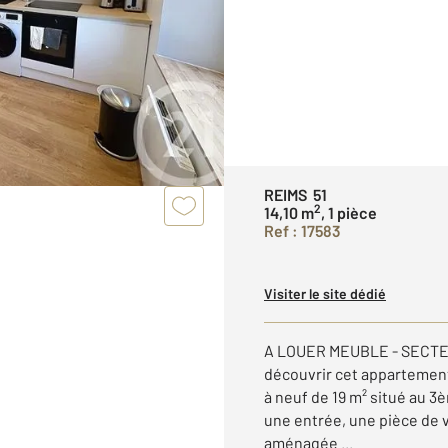
REIMS 51
2
14,10 m
, 1 pièce
Ref : 17583
Visiter le site dédié
A LOUER MEUBLE - SECT
découvrir cet appartement
à neuf de 19 m² situé au 
une entrée, une pièce de 
aménagée ...